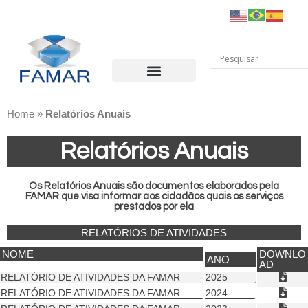
INSTITUIÇÃO
PORTAL DO COLABORADOR
TRANSPARÊNCIA
PROCESSO SELETIVO
RELATÓRIOS ANUAIS
CANAIS DE COMUNICAÇÃO
Home
»
Relatórios Anuais
Relatórios Anuais
Os Relatórios Anuais são documentos elaborados pela
FAMAR que visa informar aos cidadãos quais os serviços
prestados por ela
RELATÓRIOS DE ATIVIDADES
NOME
DOWNLO
ANO
AD
RELATÓRIO DE ATIVIDADES DA FAMAR
2025
RELATÓRIO DE ATIVIDADES DA FAMAR
2024