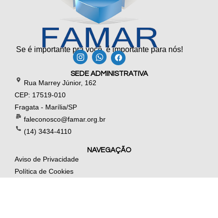
Se é importante pra você, é importante para nós!
SEDE ADMINISTRATIVA
Rua Marrey Júnior, 162
CEP: 17519-010
Fragata - Marília/SP
faleconosco@famar.org.br
(14) 3434-4110
NAVEGAÇÃO
Aviso de Privacidade
Política de Cookies
Site Seguro*
*Certificado SSL
LGPD