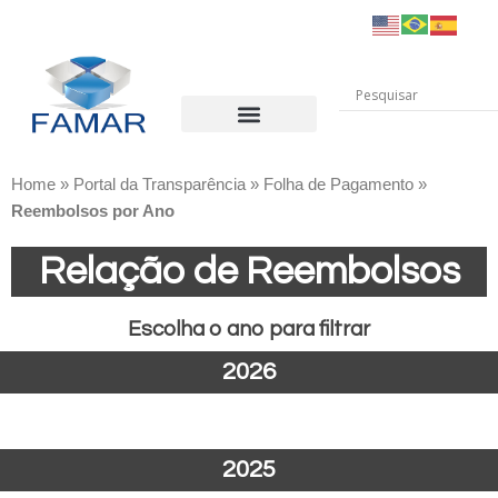
INSTITUIÇÃO
PORTAL DO COLABORADOR
TRANSPARÊNCIA
PROCESSO SELETIVO
RELATÓRIOS ANUAIS
CANAIS DE COMUNICAÇÃO
Home
»
Portal da Transparência
»
Folha de Pagamento
»
Reembolsos por Ano
Relação de Reembolsos
Escolha o ano para filtrar
2026
2025