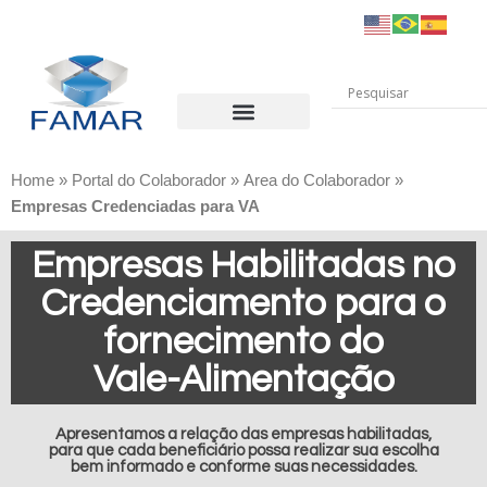
INSTITUIÇÃO
PORTAL DO COLABORADOR
TRANSPARÊNCIA
PROCESSO SELETIVO
RELATÓRIOS ANUAIS
CANAIS DE COMUNICAÇÃO
Home
»
Portal do Colaborador
»
Área do Colaborador
»
Empresas Credenciadas para VA
Empresas Habilitadas no
Credenciamento para o
fornecimento do
Vale-Alimentação
Apresentamos a relação das empresas habilitadas,
para que cada beneficiário possa realizar sua escolha
bem informado e conforme suas necessidades.